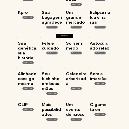
Confira o case
Kpro
Sua
Um
Eclipse na
bagagem
grande
lua e na
Confira o case
agradece
mercado
rua
Confira o case
Confira o case
Confira o case
Start Now
Sua
Pele e
Sol sem
Autocuid
genética,
cuidado
medo
ado relax
sua
Confira o case
Confira o case
Confira o case
história
Confira o case
Alinhado
Seu
Geladeira
Som e
consigo
bichinho
arborizad
imersão
mesmo
em boas
a
Confira o case
mãos
Confira o case
Confira o case
Confira o case
QLIP
Mais
Um
O game
possibilid
evento
tá on
Confira o case
ades
delicioso
Confira o case
Confira o case
Confira o case