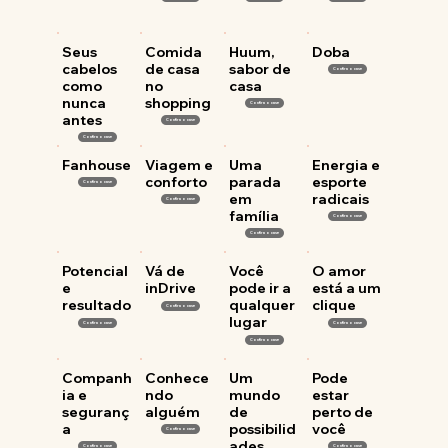
Seus
Comida
Huum,
Doba
cabelos
de casa
sabor de
Confira o case
como
no
casa
nunca
shopping
Confira o case
antes
Confira o case
Confira o case
Fanhouse
Viagem e
Uma
Energia e
conforto
parada
esporte
Confira o case
em
radicais
Confira o case
família
Confira o case
Confira o case
Potencial
Vá de
Você
O amor
e
inDrive
pode ir a
está a um
resultado
qualquer
clique
Confira o case
lugar
Confira o case
Confira o case
Confira o case
Companh
Conhece
Um
Pode
ia e
ndo
mundo
estar
seguranç
alguém
de
perto de
a
possibilid
você
Confira o case
ades
Confira o case
Confira o case